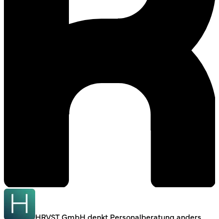
HRVST GmbH denkt Personalberatung anders.